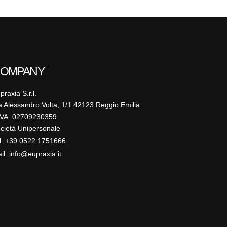
OMPANY
praxia S.r.l.
a Alessandro Volta, 1/1 42123 Reggio Emilia
IVA 02709230359
cietà Unipersonale
l. +39 0522 1751666
il: info@eupraxia.it