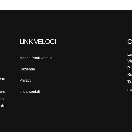
LINK VELOCI
C
Eu
Mappa Punti vendita
Vi
P.
L’azienda
So
 in
Privacy
Te
ma
ere
Info e contatti
lla
ate