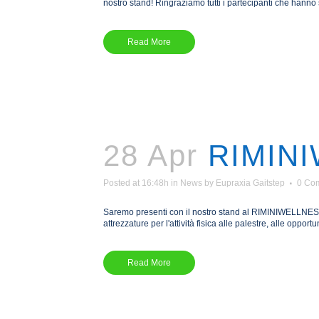
nostro stand! Ringraziamo tutti i partecipanti che hanno 
Read More
28 Apr
RIMIN
Posted at 16:48h
in
News
by
Eupraxia Gaitstep
0 Co
Saremo presenti con il nostro stand al RIMINIWELLNESS 20
attrezzature per l'attività fisica alle palestre, alle oppo
Read More