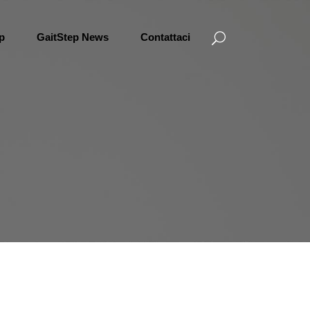
ep
GaitStep News
Contattaci