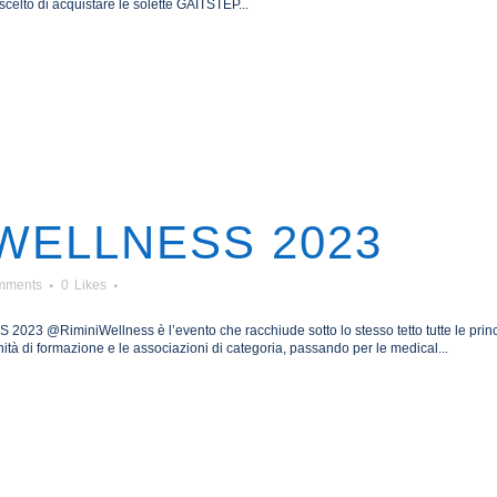
scelto di acquistare le solette GAITSTEP...
IWELLNESS 2023
mments
0
Likes
23 @RiminiWellness è l’evento che racchiude sotto lo stesso tetto tutte le principa
rtunità di formazione e le associazioni di categoria, passando per le medical...