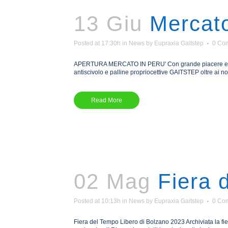
13 Giu
Mercato
Posted at 17:30h
in
News
by
Eupraxia Gaitstep
0 Co
APERTURA MERCATO IN PERU' Con grande piacere e voglia
antiscivolo e palline propriocettive GAITSTEP oltre ai n
Read More
02 Mag
Fiera 
Posted at 10:13h
in
News
by
Eupraxia Gaitstep
0 Co
Fiera del Tempo Libero di Bolzano 2023 Archiviata la fi