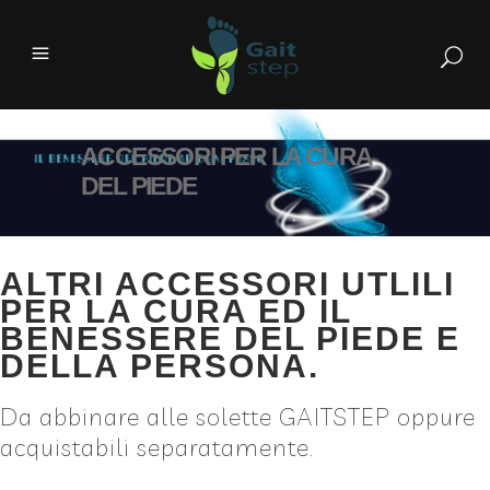
ACCESSORI PER LA CURA
DEL PIEDE
ALTRI ACCESSORI UTLILI
PER LA CURA ED IL
BENESSERE DEL PIEDE E
DELLA PERSONA.
Da abbinare alle solette GAITSTEP oppure
acquistabili separatamente.