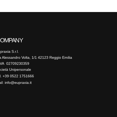
OMPANY
praxia S.r.l.
a Alessandro Volta, 1/1 42123 Reggio Emilia
IVA 02709230359
cietà Unipersonale
l. +39 0522 1751666
il: info@eupraxia.it