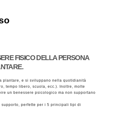
sso
SERE FISICO DELLA PERSONA
ANTARE.
ra plantare, e si sviluppano nella quotidianità
o, tempo libero, scuola, ecc.). Inoltre, molte
cepire un benessere psicologico ma non supportano
upporto, perfette per i 5 principali tipi di