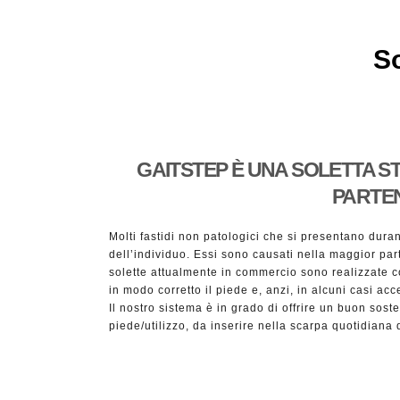
So
GAITSTEP È UNA SOLETTA S
PARTEN
Molti fastidi non patologici che si presentano duran
dell’individuo. Essi sono causati nella maggior part
solette attualmente in commercio sono realizzate 
in modo corretto il piede e, anzi, in alcuni casi acc
Il nostro sistema è in grado di offrire un buon soste
piede/utilizzo, da inserire nella scarpa quotidiana di