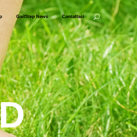
ep
GaitStep News
Contattaci
D