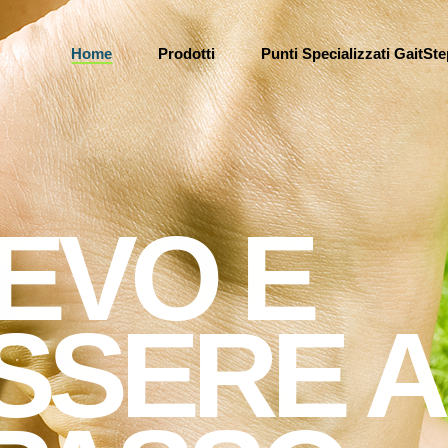
Home
Prodotti
Punti Specializzati GaitSt
EVO E
SSERE A