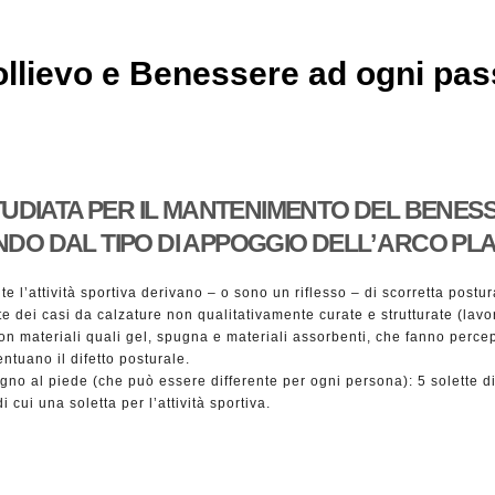
llievo e Benessere ad ogni pa
TUDIATA PER IL MANTENIMENTO DEL BENES
DO DAL TIPO DI APPOGGIO DELL’ ARCO PL
te l’attività sportiva derivano – o sono un riflesso – di scorretta postu
e dei casi da calzature non qualitativamente curate e strutturate (lavor
con materiali quali gel, spugna e materiali assorbenti, che fanno per
entuano il difetto posturale.
gno al piede (che può essere differente per ogni persona): 5 solette di s
 cui una soletta per l’attività sportiva.