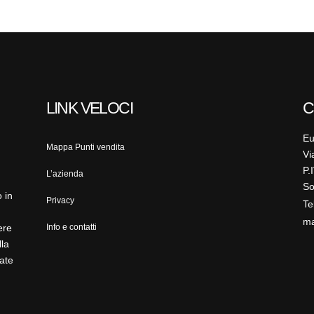
LINK VELOCI
C
Eu
Mappa Punti vendita
Vi
P.
L’azienda
So
 in
Privacy
Te
ma
ere
Info e contatti
lla
ate