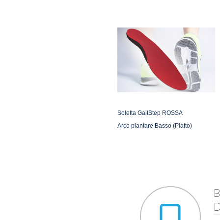
Soletta GaitStep ROSSA
Arco plantare Basso (Piatto)
B
D