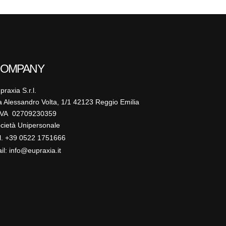
OMPANY
praxia S.r.l.
a Alessandro Volta, 1/1 42123 Reggio Emilia
IVA 02709230359
cietà Unipersonale
l. +39 0522 1751666
il: info@eupraxia.it