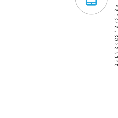
Ri
ca
ri
de
Pr
pi
- 
de
Ci
As
de
pr
ca
du
at