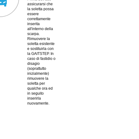
assicurarsi che
la soletta possa
essere
correttamente
inserita
all'interno della
scarpa.
Rimuovere la
soletta esistente
e sostituirla con
la GAITSTEP. In
caso di fastidio o
disagio
(soprattutto
inizialmente)
rimuovere la
soletta per
qualche ora ed
in seguito
inserirla
nuovamente.