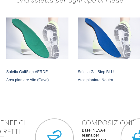
Soletta GaitStep VERDE
Soletta GaitStep BLU
Arco plantare Alto (Cavo)
Arco plantare Neutro
ENEFICI
COMPOSIZIONE
IRETTI
Base in EVA e
resina per