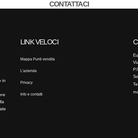
CONTATTACI
LINK VELOCI
C
Eu
Mappa Punti vendita
Vi
P.
L’azienda
So
 in
Privacy
Te
ma
ere
Info e contatti
lla
ate