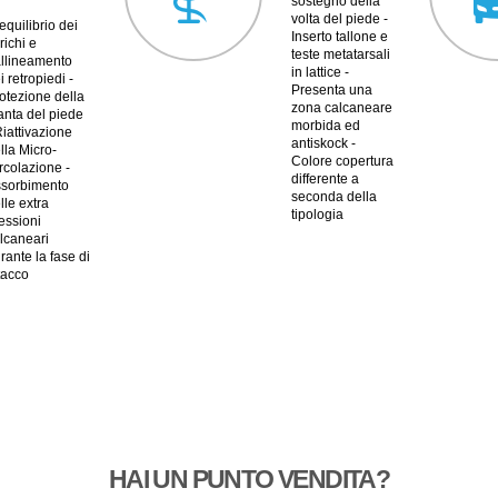
sostegno della
volta del piede -
equilibrio dei
Inserto tallone e
richi e
teste metatarsali
allineamento
in lattice -
i retropiedi -
Presenta una
otezione della
zona calcaneare
anta del piede
morbida ed
Riattivazione
antiskock -
lla Micro-
Colore copertura
rcolazione -
differente a
sorbimento
seconda della
lle extra
tipologia
essioni
lcaneari
rante la fase di
tacco
HAI UN PUNTO VENDITA?