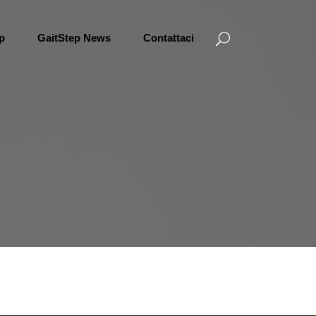
ep
GaitStep News
Contattaci