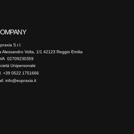
OMPANY
praxia S.r.l.
a Alessandro Volta, 1/1 42123 Reggio Emilia
IVA 02709230359
cietà Unipersonale
l. +39 0522 1751666
il: info@eupraxia.it