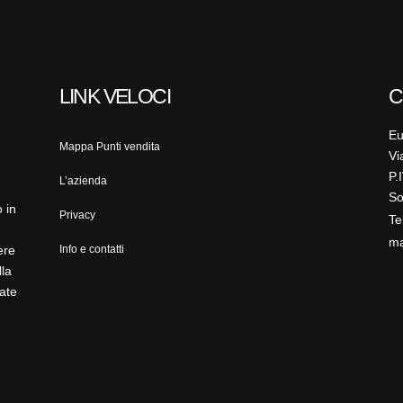
LINK VELOCI
C
Eu
Mappa Punti vendita
Vi
P.
L’azienda
So
 in
Privacy
Te
ma
ere
Info e contatti
lla
ate