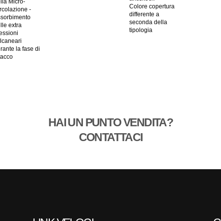
lla Micro-
Colore copertura
rcolazione -
differente a
sorbimento
seconda della
lle extra
tipologia
essioni
lcaneari
rante la fase di
tacco
HAI UN PUNTO VENDITA?
CONTATTACI