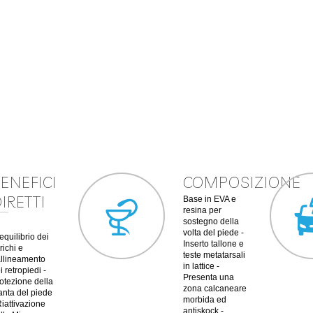
ENEFICI
COMPOSIZIONE
IRETTI
Base in EVA e
resina per
sostegno della
volta del piede -
equilibrio dei
Inserto tallone e
richi e
teste metatarsali
allineamento
in lattice -
i retropiedi -
Presenta una
otezione della
zona calcaneare
anta del piede
morbida ed
Riattivazione
antiskock -