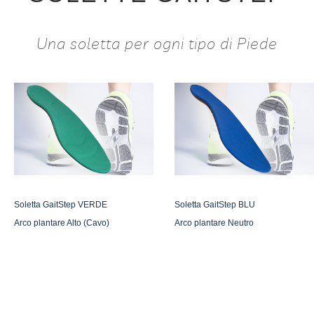
Una soletta per ogni tipo di Piede
Soletta GaitStep VERDE
Soletta GaitStep BLU
Arco plantare Alto (Cavo)
Arco plantare Neutro