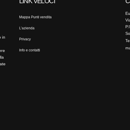
LINK VELOCI
C
Eu
Mappa Punti vendita
Vi
P.
L’azienda
So
 in
Privacy
Te
ma
ere
Info e contatti
lla
ate