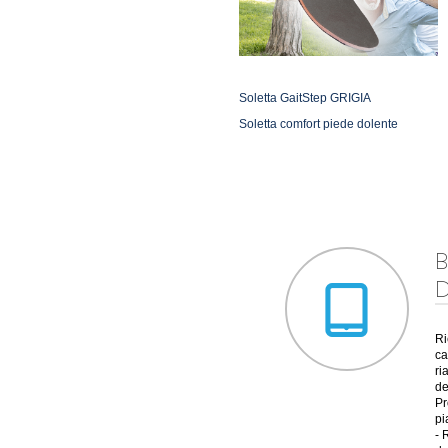
Soletta GaitStep GRIGIA
Soletta comfort piede dolente
B
D
Ri
ca
ri
de
Pr
pi
- 