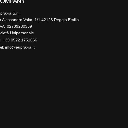
OMPANY
praxia S.r.l.
a Alessandro Volta, 1/1 42123 Reggio Emilia
IVA 02709230359
cietà Unipersonale
l. +39 0522 1751666
il: info@eupraxia.it